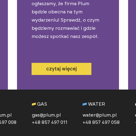
ogłaszamy, że firma Plum
będzie obecna na tym
wydarzeniu! Sprawdź, o czym
będziemy rozmawiać i gdzie
możesz spotkać nasz zespół.
czytaj więcej
GAS
WATER
um.pl
gas@plum.pl
water@plum.pl
497 008
+48 857 497 011
+48 857 497 058