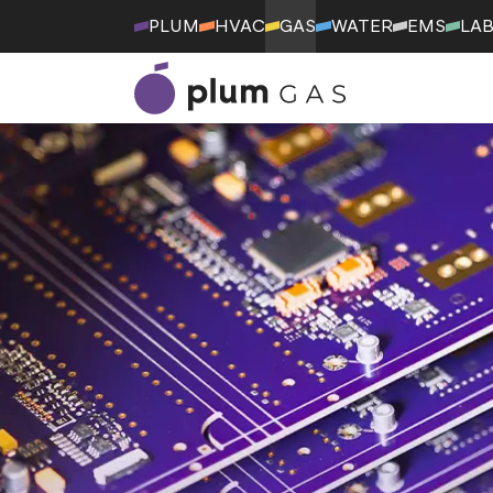
PLUM
HVAC
GAS
WATER
EMS
LA