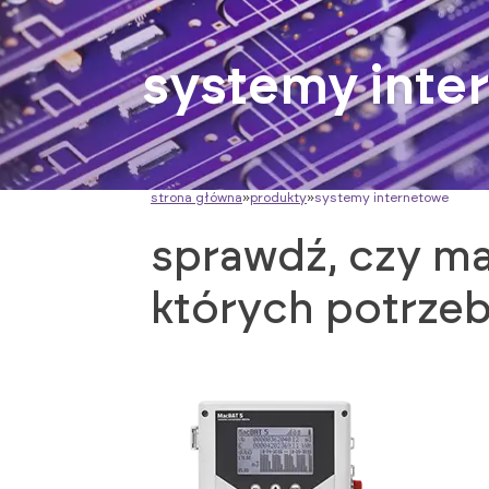
systemy inte
strona główna
»
produkty
»
systemy internetowe
sprawdź, czy ma
których potrzeb