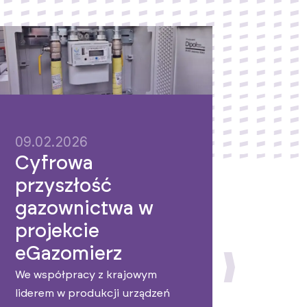
09.02.2026
Cyfrowa
przyszłość
gazownictwa w
09.02
projekcie
Zaa
eGazomierz
pomi
We współpracy z krajowym
dzię
liderem w produkcji urządzeń