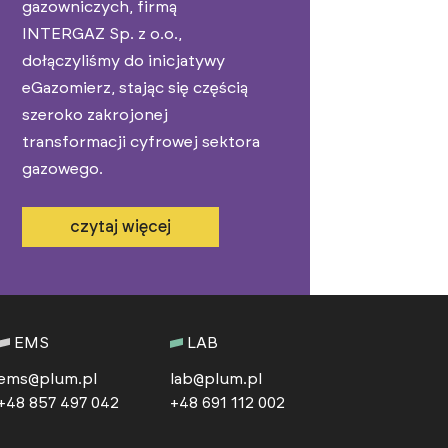
gazowniczych, firmą
czuj
INTERGAZ Sp. z o.o.,
Mac
dołączyliśmy do inicjatywy
Jak dod
eGazomierz, stając się częścią
rozszer
szeroko zakrojonej
Elektro
transformacji cyfrowej sektora
Objętoś
gazowego.
czytaj więcej
c
EMS
LAB
ems@plum.pl
lab@plum.pl
+48 857 497 042
+48 691 112 002