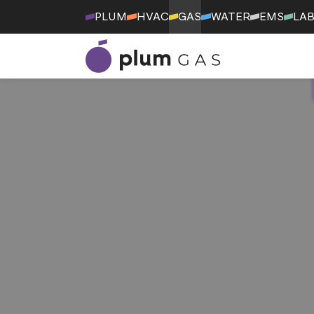
PLUM
HVAC
GAS
WATER
EMS
LA