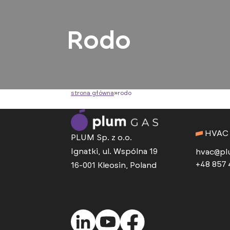
Rodo
strona główna
»
rodo
HVAC
PLUM Sp. z o.o.
Ignatki, ul. Wspólna 19
hvac@pl
+48 857 
16-001 Kleosin, Poland