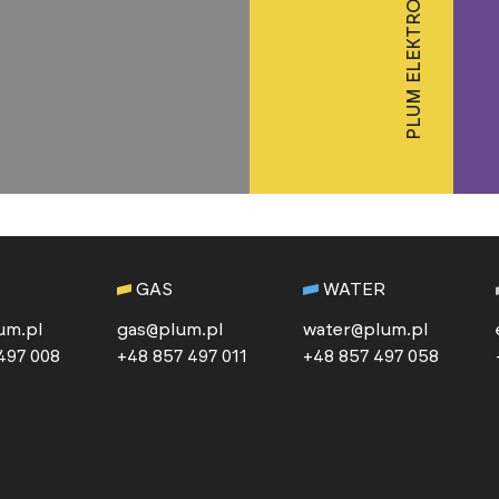
PLUM ELEKTRONIKA
GAS
WATER
um.pl
gas@plum.pl
water@plum.pl
497 008
+48 857 497 011
+48 857 497 058